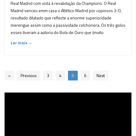
Real Madrid com vista à revalidação da Champions. O Real
Madrid venceu emm casa o Atlético Madrid por copiosos 3-0,
resultado dilatado que reflecte a enorme superioridade
merengue assim como a passividade colchonera. Os três golos
esses tiveram a autoria do Bola de Ouro que (muito
Ler mais →
«
Previous
3
4
5
6
Next
Reprodutor
de
vídeo