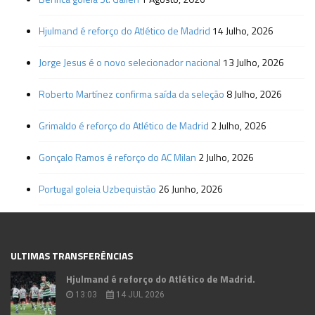
Hjulmand é reforço do Atlético de Madrid
14 Julho, 2026
Jorge Jesus é o novo selecionador nacional
13 Julho, 2026
Roberto Martínez confirma saída da seleção
8 Julho, 2026
Grimaldo é reforço do Atlético de Madrid
2 Julho, 2026
Gonçalo Ramos é reforço do AC Milan
2 Julho, 2026
Portugal goleia Uzbequistão
26 Junho, 2026
ULTIMAS TRANSFERÊNCIAS
Hjulmand é reforço do Atlético de Madrid.
13:03
14 JUL 2026