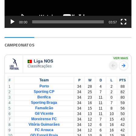
00:00
03:57
CAMPEONATOS
VER MAIS
Liga NOS
Classificações
#
Team
P
W
D
L
PTS
Porto
1
34
28
4
2
88
Sporting CP
2
34
25
7
2
82
Benfica
3
34
23
11
0
80
Sporting Braga
4
34
16
11
7
59
Famalicão
5
34
15
11
8
56
Gil Vicente
6
34
13
11
10
50
Moreirense FC
7
34
12
7
15
43
Vitória Guimarães
8
34
12
6
16
42
FC Arouca
9
34
12
6
16
42
GD Estoril Praia
10
34
10
9
15
39