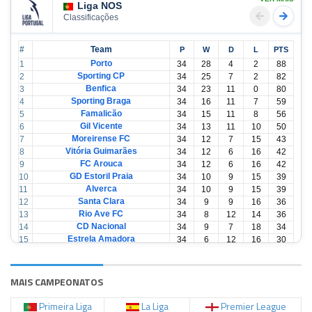
Liga NOS
Classificações
#
Team
P
W
D
L
PTS
Porto
1
34
28
4
2
88
Sporting CP
2
34
25
7
2
82
Benfica
3
34
23
11
0
80
Sporting Braga
4
34
16
11
7
59
Famalicão
5
34
15
11
8
56
Gil Vicente
6
34
13
11
10
50
Moreirense FC
7
34
12
7
15
43
Vitória Guimarães
8
34
12
6
16
42
FC Arouca
9
34
12
6
16
42
GD Estoril Praia
10
34
10
9
15
39
Alverca
11
34
10
9
15
39
Santa Clara
12
34
9
9
16
36
Rio Ave FC
13
34
8
12
14
36
CD Nacional
14
34
9
7
18
34
Estrela Amadora
15
34
6
12
16
30
Casa Pia
16
34
6
12
16
30
CD Tondela
17
34
6
10
18
28
AVS Futebol
18
34
3
12
19
21
MAIS CAMPEONATOS
Primeira Liga
La Liga
Premier League