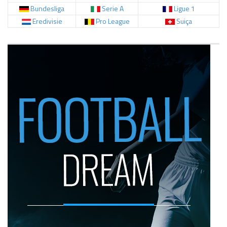
Bundesliga
Serie A
Ligue 1
Eredivisie
Pro League
Suiça