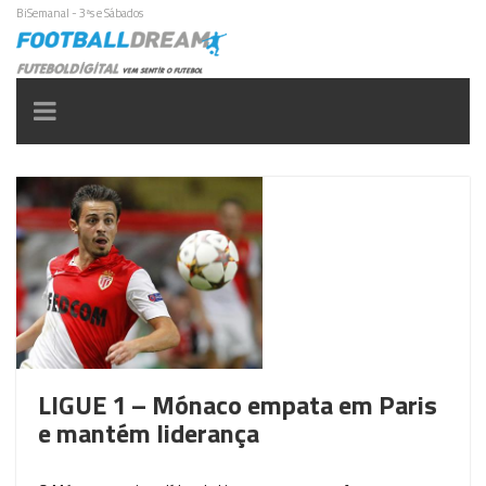
BiSemanal - 3ªs e Sábados
Toggle
navigation
LIGUE 1 – Mónaco empata em Paris
e mantém liderança